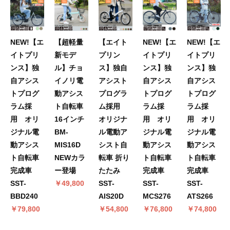
NEW!【エ
【超軽量
【エイト
NEW!【エ
NEW!【エ
イトプリ
新モデ
プリン
イトプリ
イトプリ
ンス】独
ル】チョ
ス】独自
ンス】独
ンス】独
自アシス
イノリ電
アシスト
自アシス
自アシス
トプログ
動アシス
プログラ
トプログ
トプログ
ラム採
ト自転車
ム採用
ラム採
ラム採
用 オリ
16インチ
オリジナ
用 オリ
用 オリ
ジナル電
BM-
ル電動ア
ジナル電
ジナル電
動アシス
MIS16D
シスト自
動アシス
動アシス
ト自転車
NEWカラ
転車 折り
ト自転車
ト自転車
完成車
ー登場
たたみ
完成車
完成車
SST-
￥49,800
SST-
SST-
SST-
BBD240
AIS20D
MCS276
ATS266
￥79,800
￥54,800
￥76,800
￥74,800