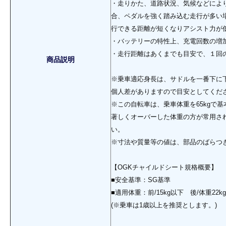
・走りかた、道路状況、気候などによ
合、ペダルを強く踏み込む走行が多い
行できる距離が短くなりアシスト力が
・バッテリーの特性上、充電回数の増
・走行距離はあくまでも目安で、１回
商品説明
※乗車適応身長は、サドルを一番下に
個人差がありますので目安としてくだ
※この自転車は、乗車体重を65kgで
著しくオーバーした体重の方が常用さ
い。
※寸法や質量等の値は、部品のばらつ
【OGKチャイルドシート規格概要】
■安全基準：SG基準
■適用体重：前/15kg以下 後/体重22k
(※乗車は1歳以上を推奨とします。)