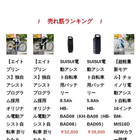
売れ筋ランキング
【エイト
【エイト
SUISUI電
SUISUI電
【超軽量
プリン
プリン
動アシス
動アシス
新モデ
ス】独自
ス】独自
ト自転車
ト自転車
ル】チョ
アシスト
アシスト
用バッテ
用バッテ
イノリ電
プログラ
プログラ
リー
リー
動アシス
ム採用
ム採用
8.5Ah
5.8Ah
ト自転車
オリジナ
オリジナ
HB-
HB-
16インチ
ル電動ア
ル電動ア
BAD08（KH-
BA08（HB-
BM-
シスト自
シスト自
BAD08）
BAD05）
MIS16D
転車 折り
転車 折り
￥52,800
￥39,600
NEWカラ
たたみ
たたみ
ー登場