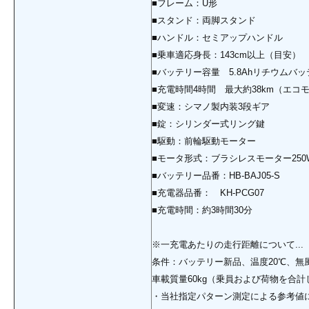
■フレーム：U形
■スタンド：両脚スタンド
■ハンドル：セミアップハンドル
■乗車適応身長：143cm以上（目安）
■バッテリー容量 5.8Ahリチウムバ
■充電時間4時間 最大約38km（エコ
■変速：シマノ製内装3段ギア
■錠：シリンダー式リング鍵
■駆動：前輪駆動モーター
■モータ形式：ブラシレスモーター250
■バッテリー品番：HB-BAJ05-S
■充電器品番： KH-PCG07
■充電時間：約3時間30分
※一充電あたりの走行距離について...
条件：バッテリー新品、温度20℃、無
車載質量60kg（乗員および荷物を合
・当社指定パターン測定による参考値